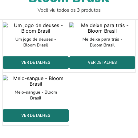
9
º
guache
Você viu todos os
3
produtos
10
º
pasta catálogo
Um jogo de deuses -
Me deixe para trás -
Bloom Brasil
Bloom Brasil
Meio-sangue - Bloom
Brasil