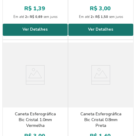
R$
1
,
39
R$
3
,
00
Em até
2
x
R$
0
,
69
sem juros
Em até
2
x
R$
1
,
50
sem juros
Caneta Esferográfica
Caneta Esferográfica
Bic Cristal 1.0mm
Bic Cristal 0.8mm
Vermelha
Preta
R$
3
,
00
R$
1
,
40