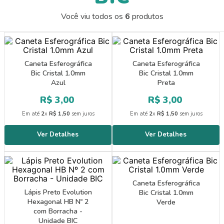
9
º
guache
Você viu todos os
6
produtos
10
º
bernoulli
Caneta Esferográfica
Caneta Esferográfica
Bic Cristal 1.0mm
Bic Cristal 1.0mm
Azul
Preta
R$
3
,
00
R$
3
,
00
Em até
2
x
R$
1
,
50
sem juros
Em até
2
x
R$
1
,
50
sem juros
Caneta Esferográfica
Lápis Preto Evolution
Bic Cristal 1.0mm
Hexagonal HB Nº 2
Verde
com Borracha -
Unidade BIC