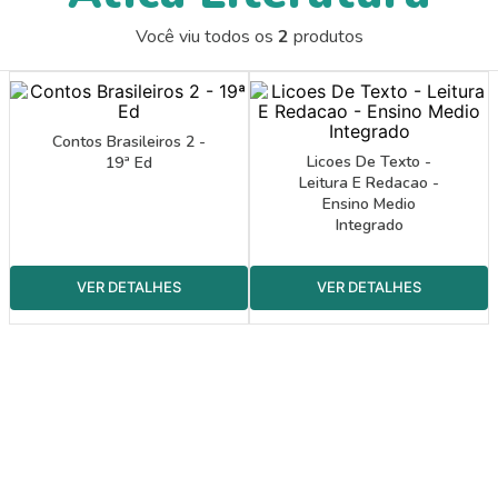
9
º
guache
Você viu todos os
2
produtos
10
º
papel crepom 48cmx2m
Contos Brasileiros 2 -
Licoes De Texto -
19ª Ed
Leitura E Redacao -
Ensino Medio
Integrado