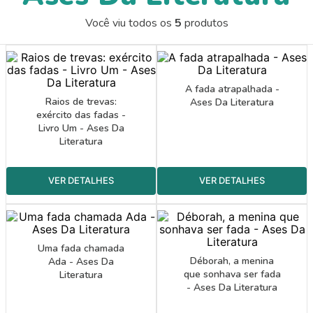
9
º
guache
Você viu todos os
5
produtos
10
º
bernoulli
A fada atrapalhada -
Raios de trevas:
Ases Da Literatura
exército das fadas -
Livro Um - Ases Da
Literatura
Uma fada chamada
Déborah, a menina
Ada - Ases Da
que sonhava ser fada
Literatura
- Ases Da Literatura