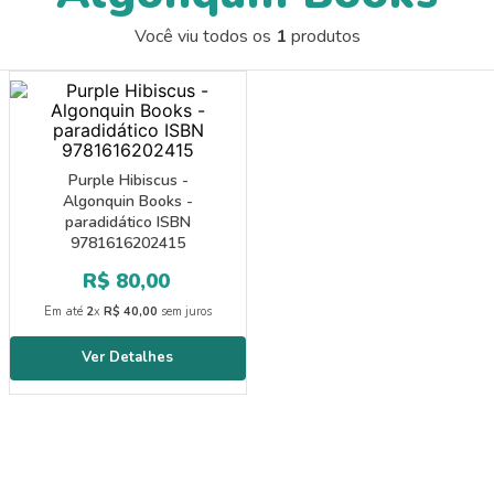
9
º
papel crepom 48cmx2m
Você viu todos os
1
produtos
10
º
guache
Purple Hibiscus -
Algonquin Books -
paradidático ISBN
9781616202415
R$
80
,
00
Em até
2
x
R$
40
,
00
sem juros