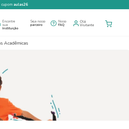
 o cupom
aulas26
Encontre
Seja nosso
Nosso
Olá
sua
parceiro
FAQ
Visitante
Instituição
as Acadêmicas