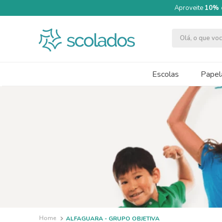
Aproveite
10% 
Olá, o que v
TERMOS MAIS BUSCADOS
1
º
quimica moderna
Escolas
Papela
2
º
segundo semestre
3
º
papel cartão fosco 240g 50x70
4
º
massa modelar acrilex soft 500g
5
º
caneta
6
º
cartolina dupla face
7
º
pincel
8
º
tinta guache 250ml
9
º
papel crepom 48cmx2m
ALFAGUARA - GRUPO OBJETIVA