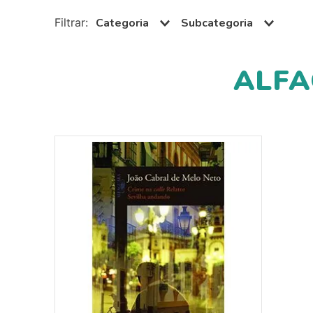
10
º
guache
Categoria
Subcategoria
Paradidáticos
Português
ALFA