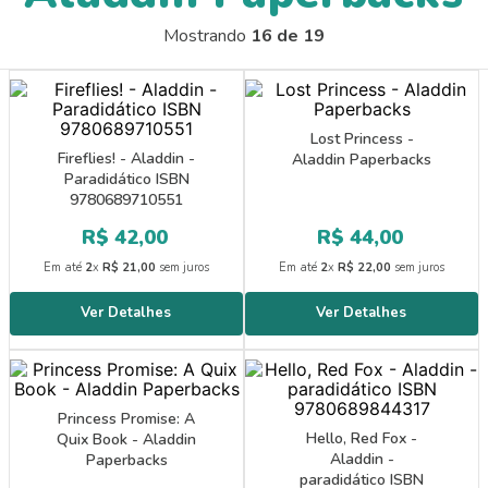
9
º
papel crepom 48cmx2m
Mostrando
16 de 19
10
º
guache
Lost Princess -
Fireflies! - Aladdin -
Aladdin Paperbacks
Paradidático ISBN
9780689710551
R$
42
,
00
R$
44
,
00
Em até
2
x
R$
21
,
00
sem juros
Em até
2
x
R$
22
,
00
sem juros
Princess Promise: A
Hello, Red Fox -
Quix Book - Aladdin
Aladdin -
Paperbacks
paradidático ISBN