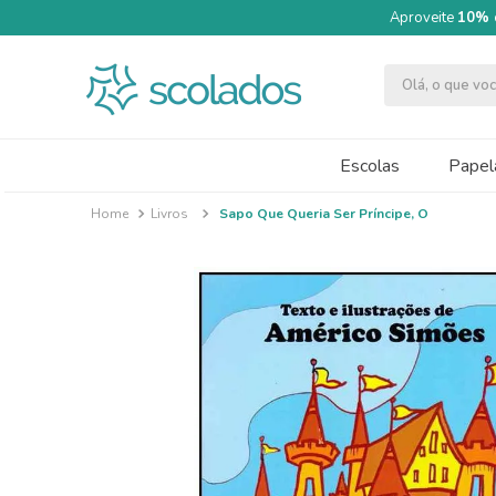
Aproveite
10% 
Olá, o que v
TERMOS MAIS BUSCADOS
1
º
quimica moderna
Escolas
Papela
2
º
papel cartão fosco 240g 50x70
Livros
Sapo Que Queria Ser Príncipe, O
3
º
segundo semestre
4
º
massa modelar acrilex soft 500g
5
º
caneta
6
º
cartolina dupla face
7
º
pincel
8
º
tinta guache 250ml
9
º
papel crepom 48cmx2m