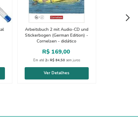
tal
Arbeitsbuch 2 mit Audio-CD und
Stickerbogen (German Edition) -
Cornelsen - didático
R$
169
,
00
Em até
2
x
R$
84
,
50
sem juros