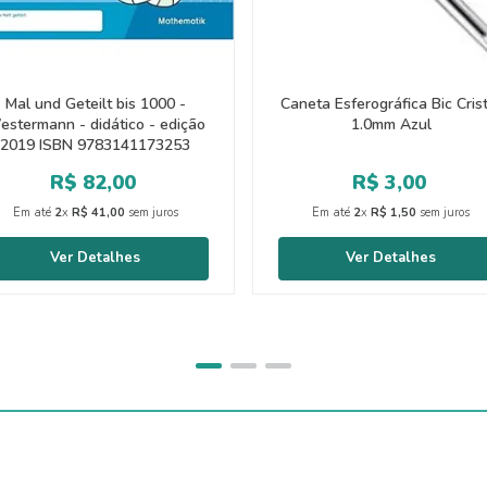
Mal und Geteilt bis 1000 -
Caneta Esferográfica Bic Cris
estermann - didático - edição
1.0mm Azul
2019 ISBN 9783141173253
R$
82
,
00
R$
3
,
00
Em até
2
x
R$
41
,
00
sem juros
Em até
2
x
R$
1
,
50
sem juros