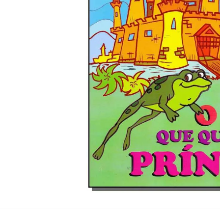
10
º
guache