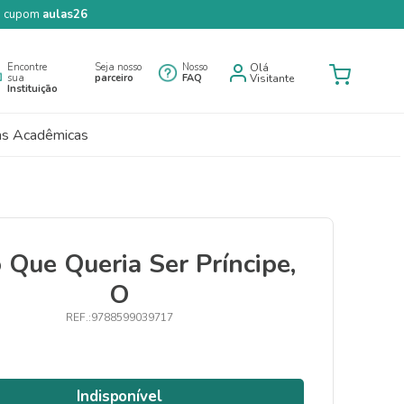
 o cupom
aulas26
Encontre
Seja nosso
Nosso
Olá
sua
parceiro
FAQ
Visitante
Instituição
as Acadêmicas
 Que Queria Ser Príncipe,
O
9788599039717
Indisponível