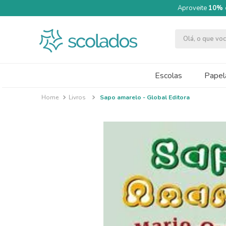
Aproveite
10% 
Olá, o que v
TERMOS MAIS BUSCADOS
1
º
quimica moderna
Escolas
Papela
2
º
segundo semestre
Livros
Sapo amarelo - Global Editora
3
º
papel cartão fosco 240g 50x70
4
º
massa modelar acrilex soft 500g
5
º
caneta
6
º
cartolina dupla face
7
º
tinta guache 250ml
8
º
pincel
9
º
pincel escolar redondo amarelo