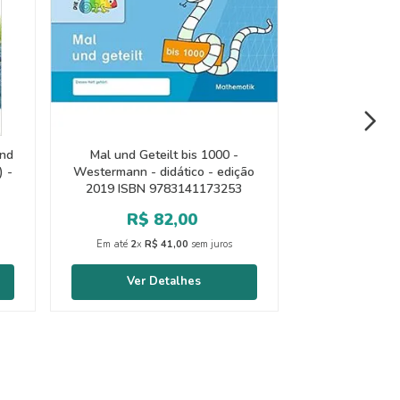
und
Mal und Geteilt bis 1000 -
) -
Westermann - didático - edição
2019 ISBN 9783141173253
R$
82
,
00
Em até
2
x
R$
41
,
00
sem juros