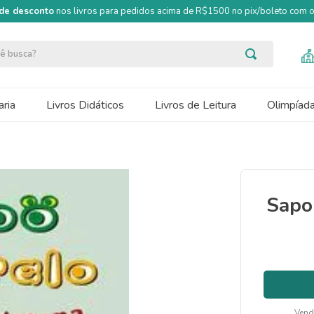
de desconto
nos livros para pedidos acima de R$1500 no pix/boleto com
ocê busca?
ria
Livros Didáticos
Livros de Leitura
Olimpíad
Sapo
Vend