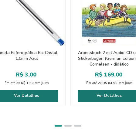
neta Esferográfica Bic Cristal
Arbeitsbuch 2 mit Audio-CD 
1.0mm Azul
Stickerbogen (German Edition
Cornelsen - didático
R$
3
,
00
R$
169
,
00
Em até
2
x
R$
1
,
50
sem juros
Em até
2
x
R$
84
,
50
sem juros