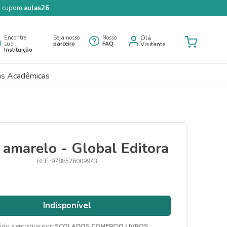
 o cupom
aulas26
Encontre
Seja nosso
Nosso
Olá
sua
parceiro
FAQ
Visitante
Instituição
as Acadêmicas
 amarelo - Global Editora
9788526009943
Indisponível
ido e entregue por:
SCOLADOS COMERCIO LIVROS