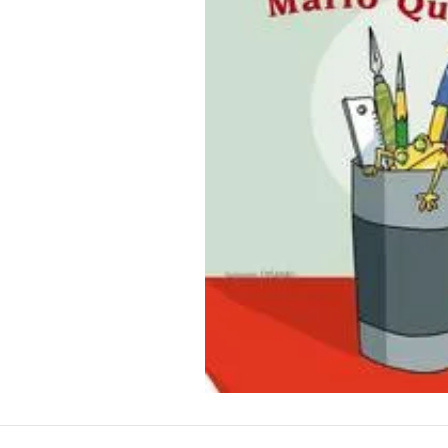
10
º
papel crepom 48cmx2m