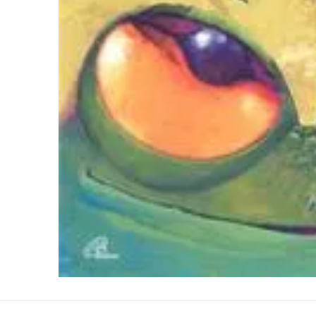
10
º
pincel escolar redondo amarelo