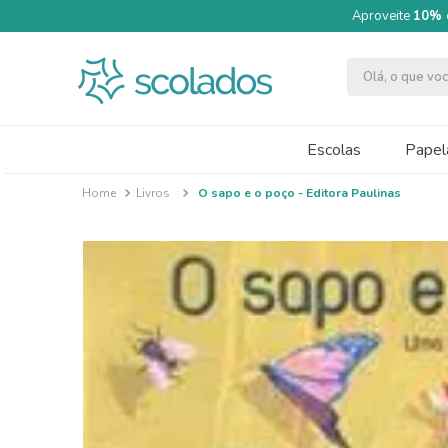
Aproveite
10% 
Olá, o que v
TERMOS MAIS BUSCADOS
1
º
quimica moderna
Escolas
Papela
2
º
papel cartão fosco 240g 50x70
Livros
O sapo e o poço - Editora Paulinas
3
º
segundo semestre
4
º
caneta
5
º
cartolina dupla face
6
º
massa modelar acrilex soft 500g
7
º
pincel
8
º
tinta guache 250ml
9
º
guache