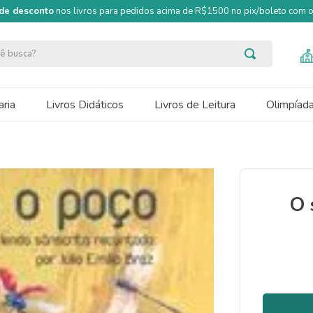
de desconto
nos livros para pedidos acima de R$1500 no pix/boleto com
ocê busca?
ria
Livros Didáticos
Livros de Leitura
Olimpíad
O 