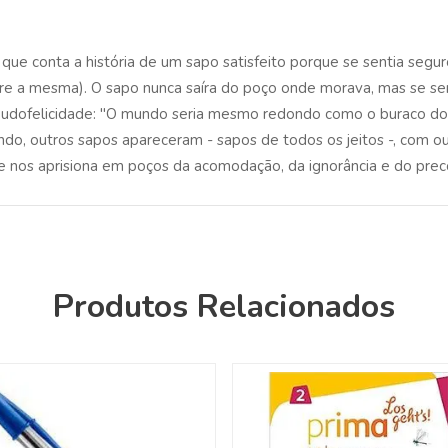
que conta a história de um sapo satisfeito porque se sentia segu
e a mesma). O sapo nunca saíra do poço onde morava, mas se sen
eudofelicidade: "O mundo seria mesmo redondo como o buraco do
do, outros sapos apareceram - sapos de todos os jeitos -, com out
nos aprisiona em poços da acomodação, da ignorância e do preconc
Produtos Relacionados