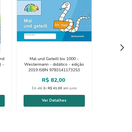
und
Mal und Geteilt bis 1000 -
) -
Westermann - didático - edição
2019 ISBN 9783141173253
R$
82
,
00
Em até
2
x
R$
41
,
00
sem juros