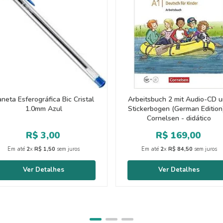
neta Esferográfica Bic Cristal
Arbeitsbuch 2 mit Audio-CD 
1.0mm Azul
Stickerbogen (German Edition
Cornelsen - didático
R$
3
,
00
R$
169
,
00
Em até
2
x
R$
1
,
50
sem juros
Em até
2
x
R$
84
,
50
sem juros