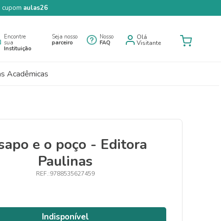
 o cupom
aulas26
Encontre
Seja nosso
Nosso
Olá
sua
parceiro
FAQ
Visitante
Instituição
as Acadêmicas
sapo e o poço - Editora
Paulinas
9788535627459
Indisponível