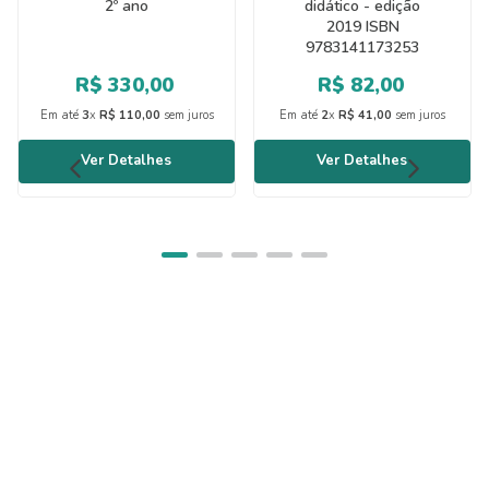
2º ano
didático - edição
2019 ISBN
9783141173253
R$
330
,
00
R$
82
,
00
Em até
3
x
R$
110
,
00
sem juros
Em até
2
x
R$
41
,
00
sem juros