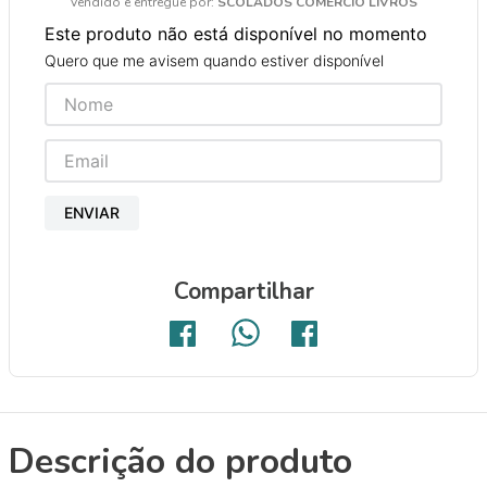
Vendido e entregue por:
SCOLADOS COMERCIO LIVROS
9
º
papel crepom 48cmx2m
Este produto não está disponível no momento
10
º
guache
Quero que me avisem quando estiver disponível
ENVIAR
Compartilhar
Descrição do produto