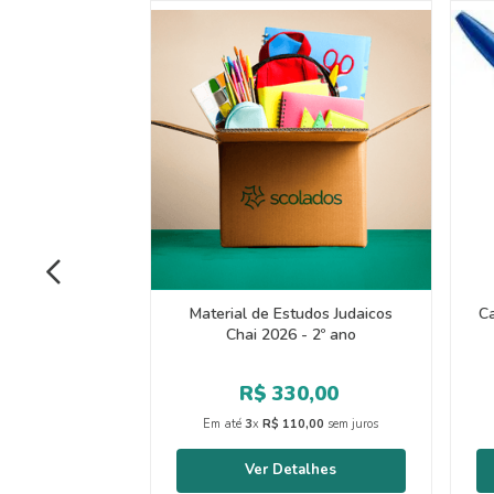
Material de Estudos Judaicos
Ca
Chai 2026 - 2º ano
R$
330
,
00
Em até
3
x
R$
110
,
00
sem juros