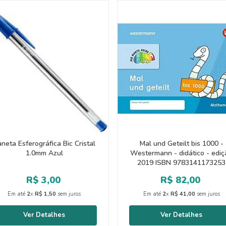
neta Esferográfica Bic Cristal
Mal und Geteilt bis 1000 -
1.0mm Azul
Westermann - didático - ediç
2019 ISBN 9783141173253
R$
3
,
00
R$
82
,
00
Em até
2
x
R$
1
,
50
sem juros
Em até
2
x
R$
41
,
00
sem juros