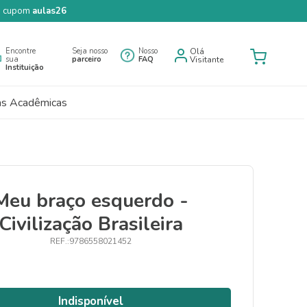
 o cupom
aulas26
Encontre
Seja nosso
Nosso
Olá
sua
parceiro
FAQ
Visitante
Instituição
as Acadêmicas
Meu braço esquerdo -
Civilização Brasileira
9786558021452
Indisponível