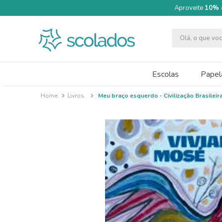
Aproveite
10% 
Olá, o que v
TERMOS MAIS BUSCADOS
1
º
quimica moderna
Escolas
Papela
2
º
segundo semestre
Livros
Meu braço esquerdo - Civilização Brasileir
3
º
papel cartão fosco 240g 50x70
4
º
cartolina dupla face
5
º
massa modelar acrilex soft 500g
6
º
caneta
7
º
pincel
8
º
tinta guache 250ml
9
º
guache