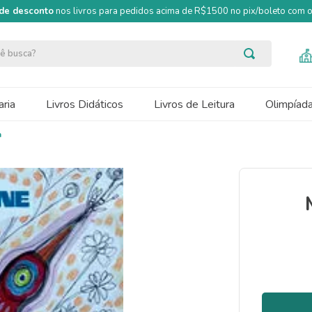
de desconto
nos livros para pedidos acima de R$1500 no pix/boleto com
ocê busca?
ria
Livros Didáticos
Livros de Leitura
Olimpíad
a