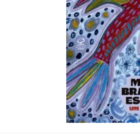
10
º
papel crepom 48cmx2m