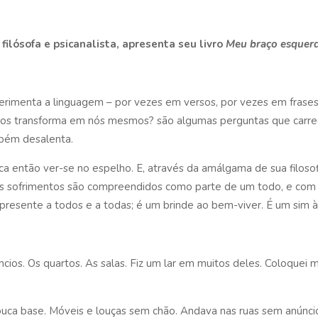
filósofa e psicanalista, apresenta seu livro
Meu braço esquer
erimenta a linguagem – por vezes em versos, por vezes em frases
nos transforma em nós mesmos? são algumas perguntas que carr
mbém desalenta.
a então ver-se no espelho. E, através da amálgama de sua filosofi
s sofrimentos são compreendidos como parte de um todo, e com i
presente a todos e a todas; é um brinde ao bem-viver. É um sim à
anúncios. Os quartos. As salas. Fiz um lar em muitos deles. Coloquei
ouca base. Móveis e louças sem chão. Andava nas ruas sem anúncio