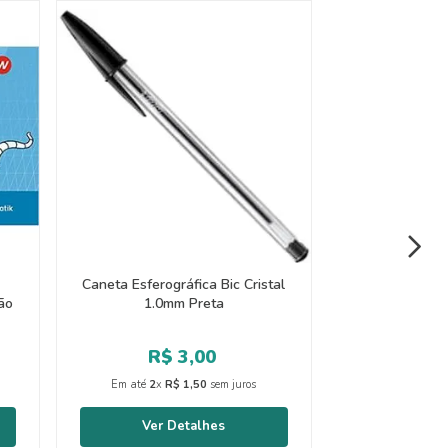
Caneta Esferográfica Bic Cristal
ão
1.0mm Preta
R$
3
,
00
Em até
2
x
R$
1
,
50
sem juros