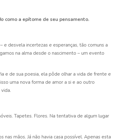
do
como a epítome de seu pensamento.
– e desvela incertezas e esperanças, tão comuns a
egamos na alma desde o nascimento – um evento
a e de sua poesia, ela pôde olhar a vida de frente e
sso uma nova forma de amor a si e ao outro
 vida.
 móveis. Tapetes. Flores. Na tentativa de algum lugar
s nas mãos. Já não havia casa possível. Apenas esta