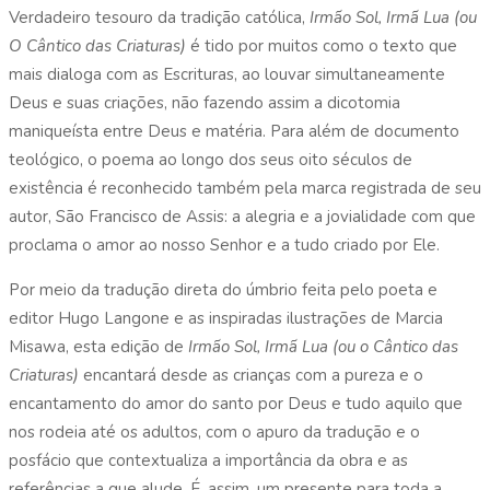
Verdadeiro tesouro da tradição católica,
Irmão Sol, Irmã Lua (ou
O Cântico das Criaturas)
é tido por muitos como o texto que
mais dialoga com as Escrituras, ao louvar simultaneamente
Deus e suas criações, não fazendo assim a dicotomia
maniqueísta entre Deus e matéria. Para além de documento
teológico, o poema ao longo dos seus oito séculos de
existência é reconhecido também pela marca registrada de seu
autor, São Francisco de Assis: a alegria e a jovialidade com que
proclama o amor ao nosso Senhor e a tudo criado por Ele.
Por meio da tradução direta do úmbrio feita pelo poeta e
editor Hugo Langone e as inspiradas ilustrações de Marcia
Misawa, esta edição de
Irmão Sol, Irmã Lua (ou o Cântico das
Criaturas)
encantará desde as crianças com a pureza e o
encantamento do amor do santo por Deus e tudo aquilo que
nos rodeia até os adultos, com o apuro da tradução e o
posfácio que contextualiza a importância da obra e as
referências a que alude. É, assim, um presente para toda a