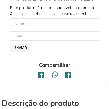
Vendido e entregue por:
SCOLADOS COMERCIO LIVROS
9
º
guache
Este produto não está disponível no momento
10
º
pasta catálogo
Quero que me avisem quando estiver disponível
ENVIAR
Compartilhar
Descrição do produto