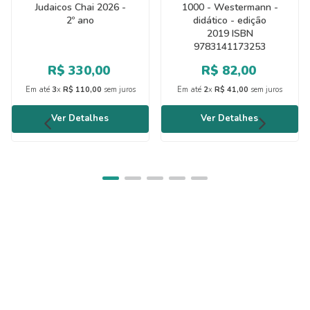
Judaicos Chai 2026 -
1000 - Westermann -
2º ano
didático - edição
2019 ISBN
9783141173253
R$
330
,
00
R$
82
,
00
Em até
3
x
R$
110
,
00
sem juros
Em até
2
x
R$
41
,
00
sem juros