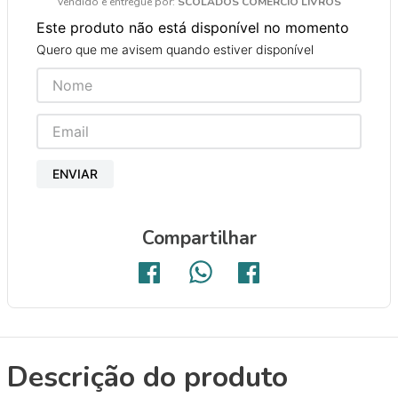
Vendido e entregue por:
SCOLADOS COMERCIO LIVROS
9
º
papel crepom 48cmx2m
Este produto não está disponível no momento
10
º
guache
Quero que me avisem quando estiver disponível
ENVIAR
Compartilhar
Descrição do produto