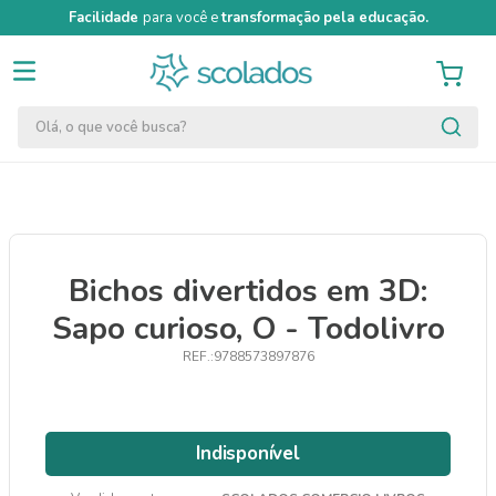
Facilidade
para você e
transformação
pela educação.
Olá, o que você busca?
TERMOS MAIS BUSCADOS
1
º
quimica moderna
2
º
segundo semestre
Bichos divertidos em 3D:
3
º
papel cartão fosco 240g 50x70
Sapo curioso, O - Todolivro
4
º
massa modelar acrilex soft 500g
9788573897876
5
º
caneta
6
º
cartolina dupla face
7
º
pincel
Indisponível
8
º
tinta guache 250ml