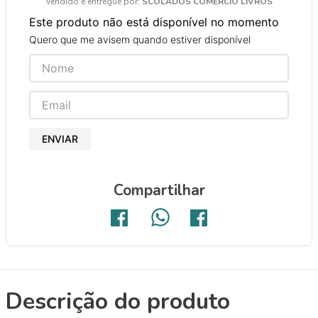
Vendido e entregue por:
SCOLADOS COMERCIO LIVROS
9
º
papel crepom 48cmx2m
Este produto não está disponível no momento
10
º
guache
Quero que me avisem quando estiver disponível
ENVIAR
Compartilhar
Descrição do produto