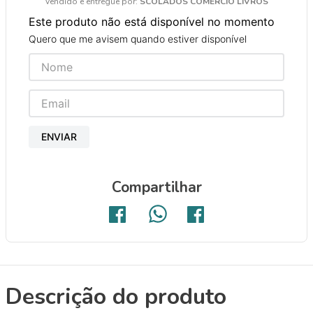
Vendido e entregue por:
SCOLADOS COMERCIO LIVROS
9
º
guache
Este produto não está disponível no momento
10
º
pasta catálogo
Quero que me avisem quando estiver disponível
ENVIAR
Compartilhar
Descrição do produto