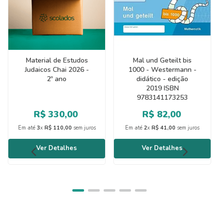
Material de Estudos
Mal und Geteilt bis
Judaicos Chai 2026 -
1000 - Westermann -
2º ano
didático - edição
2019 ISBN
9783141173253
R$
330
,
00
R$
82
,
00
Em até
3
x
R$
110
,
00
sem juros
Em até
2
x
R$
41
,
00
sem juros