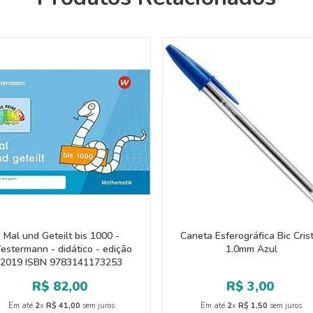
Mal und Geteilt bis 1000 -
Caneta Esferográfica Bic Cris
estermann - didático - edição
1.0mm Azul
2019 ISBN 9783141173253
R$
82
,
00
R$
3
,
00
Em até
2
x
R$
41
,
00
sem juros
Em até
2
x
R$
1
,
50
sem juros