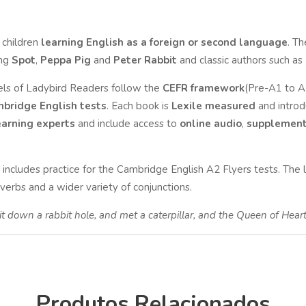
 children
learning English as a foreign or second language
. Th
ing
Spot
,
Peppa Pig
and
Peter Rabbit
and classic authors such as
vels of Ladybird Readers follow the
CEFR framework
(Pre-A1 to A
bridge English tests
. Each book is
Lexile measured
and introd
arning experts
and include access to
online
audio
,
supplementa
includes practice for the Cambridge English A2 Flyers tests. The 
verbs and a wider variety of conjunctions.
it down a rabbit hole, and met a caterpillar, and the Queen of Heart
Produtos Relacionados