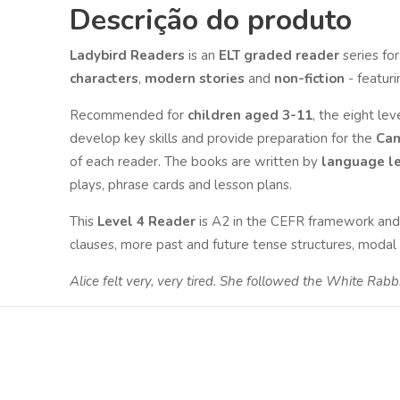
Descrição do produto
Ladybird Readers
is an
ELT graded reader
series for
characters
,
modern stories
and
non-fiction
- featur
Recommended for
children aged 3-11
, the eight le
develop key skills and provide preparation for the
Cam
of each reader. The books are written by
language le
plays, phrase cards and lesson plans.
This
Level 4 Reader
is A2 in the CEFR framework and 
clauses, more past and future tense structures, modal 
Alice felt very, very tired. She followed the White Rabb