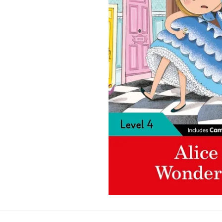
10
º
pasta catálogo