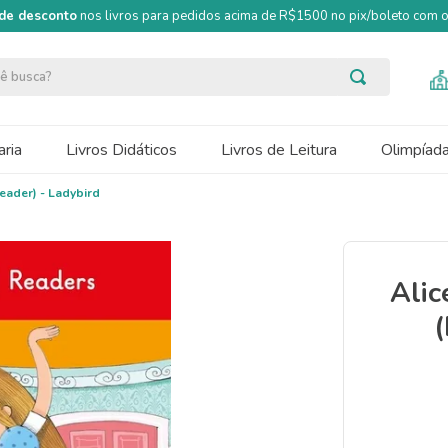
de desconto
nos livros para pedidos acima de R$1500 no pix/boleto com
ocê busca?
ria
Livros Didáticos
Livros de Leitura
Olimpíad
eader) - Ladybird
Alic