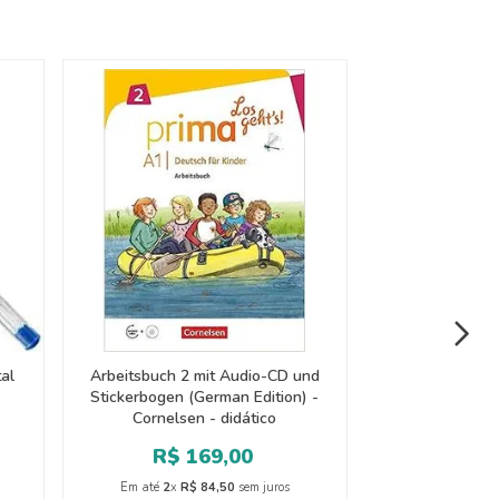
tal
Arbeitsbuch 2 mit Audio-CD und
Stickerbogen (German Edition) -
Cornelsen - didático
R$
169
,
00
Em até
2
x
R$
84
,
50
sem juros