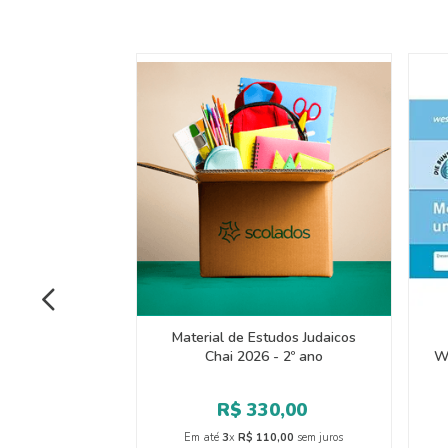
Material de Estudos Judaicos
Chai 2026 - 2º ano
W
R$
330
,
00
Em até
3
x
R$
110
,
00
sem juros