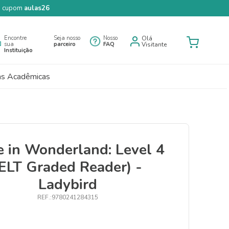
 o cupom
aulas26
Encontre
Seja nosso
Nosso
Olá
sua
parceiro
FAQ
Visitante
Instituição
as Acadêmicas
e in Wonderland: Level 4
(ELT Graded Reader) -
Ladybird
9780241284315