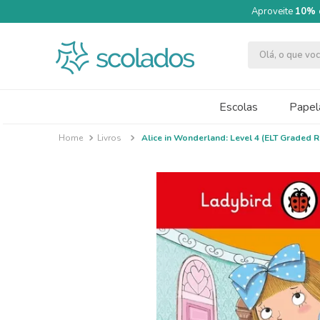
Aproveite
10% 
Olá, o que v
TERMOS MAIS BUSCADOS
1
º
quimica moderna
Escolas
Papela
2
º
massa modelar acrilex soft 500g
Livros
Alice in Wonderland: Level 4 (ELT Graded R
3
º
caneta
4
º
segundo semestre
5
º
papel cartão fosco 240g 50x70
6
º
cartolina dupla face
7
º
tinta guache 250ml
8
º
pincel
9
º
guache