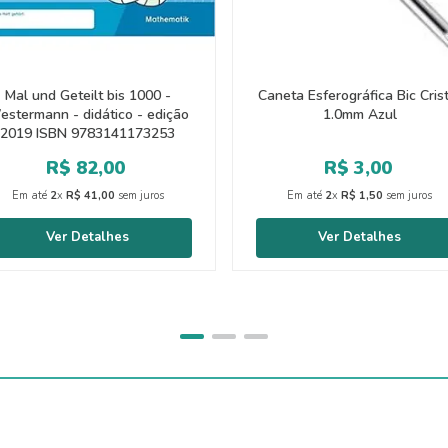
Mal und Geteilt bis 1000 -
Caneta Esferográfica Bic Cris
estermann - didático - edição
1.0mm Azul
2019 ISBN 9783141173253
R$
82
,
00
R$
3
,
00
Em até
2
x
R$
41
,
00
sem juros
Em até
2
x
R$
1
,
50
sem juros