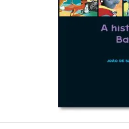
10
º
papel crepom 48cmx2m