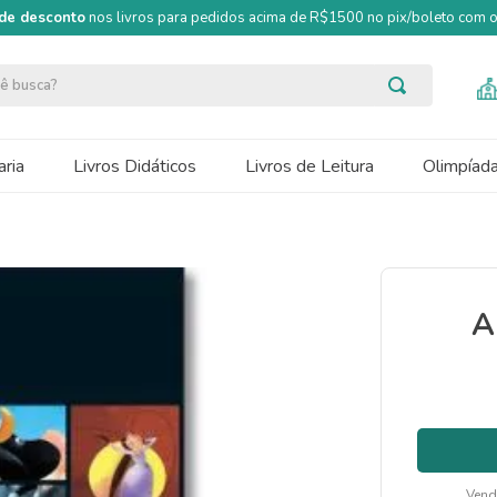
de desconto
nos livros para pedidos acima de R$1500 no pix/boleto com
ocê busca?
ria
Livros Didáticos
Livros de Leitura
Olimpíad
A
Vend