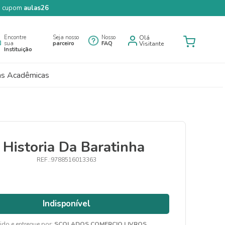
 o cupom
aulas26
Encontre
Seja nosso
Nosso
Olá
sua
parceiro
FAQ
Visitante
Instituição
as Acadêmicas
 Historia Da Baratinha
9788516013363
Indisponível
ido e entregue por:
SCOLADOS COMERCIO LIVROS