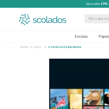
Aproveite
10% 
Olá, o que v
TERMOS MAIS BUSCADOS
1
º
quimica moderna
Escolas
Papela
2
º
papel cartão fosco 240g 50x70
Livros
A Historia Da Baratinha
3
º
segundo semestre
4
º
caneta
5
º
cartolina dupla face
6
º
massa modelar acrilex soft 500g
7
º
pincel
8
º
tinta guache 250ml
9
º
guache