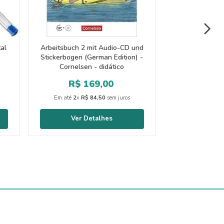
tal
Arbeitsbuch 2 mit Audio-CD und
Stickerbogen (German Edition) -
Cornelsen - didático
R$
169
,
00
Em até
2
x
R$
84
,
50
sem juros